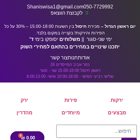
לתוכן
דלג לתוכן הראשי
Shaniswisa1@gmail.com
050-7729992
לקבוצת הווצאפ
יום ראשון הגדול –
מכירת
חיסול
בין השעות 15:00-18:00 – 30% על כל
הפירות והירקות! בקנייה במקום בלבד.
ימי שני-סגור ||
משלוחים
יסופקו בימי
ד'
יתכנו שינויים במחירים בהתאם למחירי השוק
אודות
חנות
צור קשר
כפר אביב המייסדים 26
ראשון חיסול 15:00-18:00 שני - סגור
שלישי רביעי חמישי - 10:00-18:00 שישי- 8:00-13:00
ירקות
פירות
ירק
מבצעים
מיוחדים
מהדרין
₪
0.00