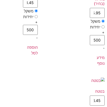
(בהיר)
משקל
יחידות
משקל
+
יחידות
+
-
הוספה
-
לסל
מידע
נוסף
בטטה