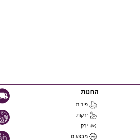
החנות
פירות
ירקות
ירק
מבצעים