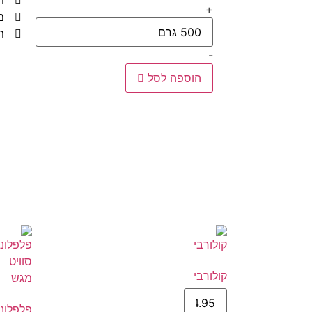
ת
+
מ
ת
-
הוספה לסל
קולורבי
פלפלוני