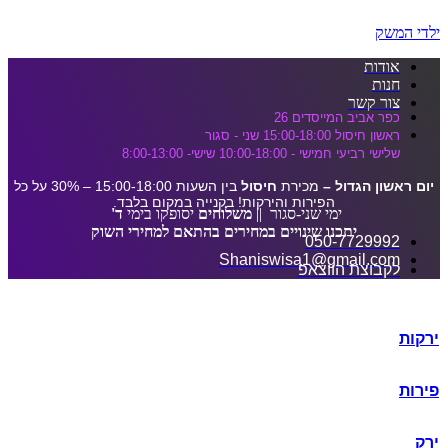
דלג לתוכן הראשי
ילדי המשק
אודות
חנות
צור קשר
כפר אביב המייסדים 26
ראשון חיסול 15:00-18:00 שני - סגור
שלישי רביעי חמישי - 10:00-18:00 שישי- 8:00-13:00
יום ראשון הגדול –
מכירת
חיסול
בין השעות 15:00-18:00 – 30% על כל
הפירות והירקות! בקנייה במקום בלבד.
ימי שני-סגור ||
משלוחים
יסופקו בימי
ד'
יתכנו שינויים במחירים בהתאם למחירי השוק
050-7729992
Shaniswisa1@gmail.com
לקבוצת הווצאפ
ירקות
פירות
ירק