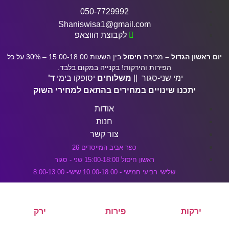
דלג לתוכן הראשי
050-7729992
Shaniswisa1@gmail.com
לקבוצת הווצאפ
יום ראשון הגדול –
מכירת
חיסול
בין השעות 15:00-18:00 – 30% על כל
הפירות והירקות! בקנייה במקום בלבד.
ימי שני-סגור ||
משלוחים
יסופקו בימי
ד'
יתכנו שינויים במחירים בהתאם למחירי השוק
אודות
חנות
צור קשר
כפר אביב המייסדים 26
ראשון חיסול 15:00-18:00 שני - סגור
שלישי רביעי חמישי - 10:00-18:00 שישי- 8:00-13:00
ירקות
פירות
ירק