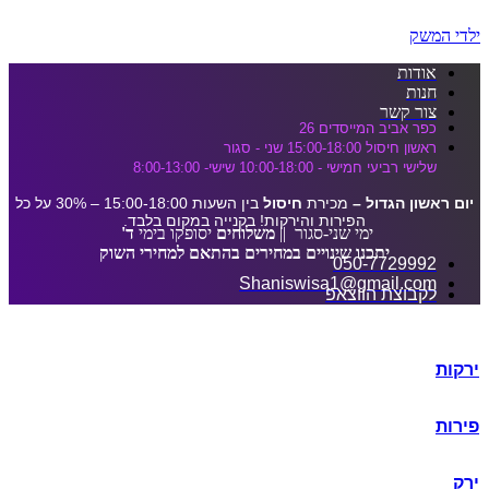
דלג לתוכן הראשי
ילדי המשק
אודות
חנות
צור קשר
כפר אביב המייסדים 26
ראשון חיסול 15:00-18:00 שני - סגור
שלישי רביעי חמישי - 10:00-18:00 שישי- 8:00-13:00
יום ראשון הגדול –
מכירת
חיסול
בין השעות 15:00-18:00 – 30% על כל
הפירות והירקות! בקנייה במקום בלבד.
ימי שני-סגור ||
משלוחים
יסופקו בימי
ד'
יתכנו שינויים במחירים בהתאם למחירי השוק
050-7729992
Shaniswisa1@gmail.com
לקבוצת הווצאפ
ירקות
פירות
ירק