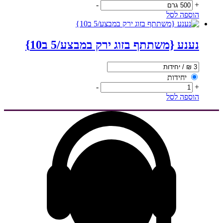
-
+
הוספה לסל
נענע {משתתף בזוג ירק במבצע/5 ב10}
יחידות
-
+
הוספה לסל