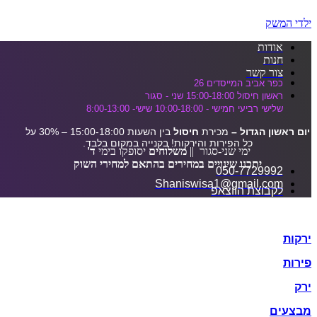
דלג לתוכן הראשי
ילדי המשק
אודות
חנות
צור קשר
כפר אביב המייסדים 26
ראשון חיסול 15:00-18:00 שני - סגור
שלישי רביעי חמישי - 10:00-18:00 שישי- 8:00-13:00
יום ראשון הגדול –
מכירת
חיסול
בין השעות 15:00-18:00 – 30% על
כל הפירות והירקות! בקנייה במקום בלבד.
ימי שני-סגור ||
משלוחים
יסופקו בימי
ד'
יתכנו שינויים במחירים בהתאם למחירי השוק
050-7729992
Shaniswisa1@gmail.com
לקבוצת הווצאפ
ירקות
פירות
ירק
מבצעים