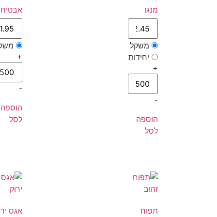
מנגו
אבטיח
משקל
משק
+
יחידות
+
-
-
הוספה
הוספה
לסל
לסל
תפוח
אגס ירו