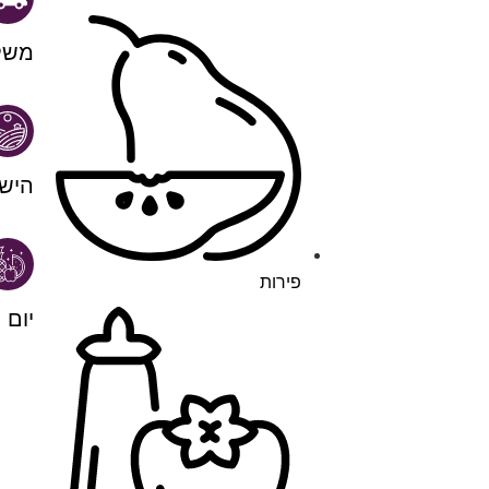
משל
היש
פירות
יום 