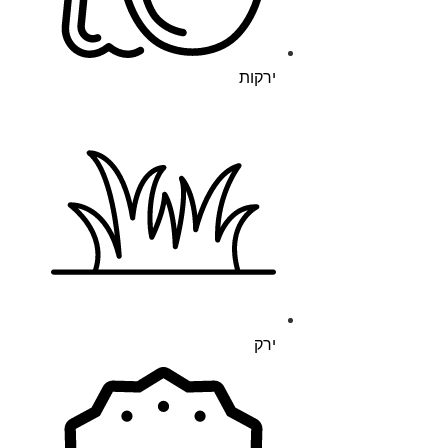
ירקות
ירק