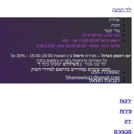
דלג לתוכן הראשי
ילדי המשק
אודות
חנות
צור קשר
כפר אביב המייסדים 26
ראשון חיסול 15:00-18:00 שני - סגור
שלישי רביעי חמישי - 10:00-18:00 שישי- 8:00-13:00
יום ראשון הגדול –
מכירת
חיסול
בין השעות 15:00-18:00 – 30% על
כל הפירות והירקות! בקנייה במקום בלבד.
ימי שני-סגור ||
משלוחים
יסופקו בימי
ד'
יתכנו שינויים במחירים בהתאם למחירי השוק
050-7729992
Shaniswisa1@gmail.com
לקבוצת הווצאפ
ירקות
פירות
ירק
מבצעים