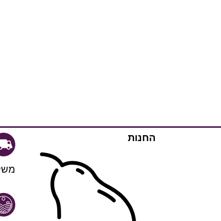
החנות
משל