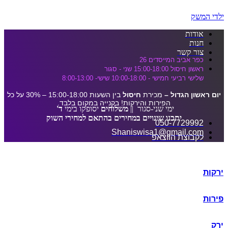
דלג לתוכן הראשי
ילדי המשק
אודות
חנות
צור קשר
כפר אביב המייסדים 26
ראשון חיסול 15:00-18:00 שני - סגור
שלישי רביעי חמישי - 10:00-18:00 שישי- 8:00-13:00
יום ראשון הגדול –
מכירת
חיסול
בין השעות 15:00-18:00 – 30% על כל
הפירות והירקות! בקנייה במקום בלבד.
ימי שני-סגור ||
משלוחים
יסופקו בימי
ד'
יתכנו שינויים במחירים בהתאם למחירי השוק
050-7729992
Shaniswisa1@gmail.com
לקבוצת הווצאפ
ירקות
פירות
ירק